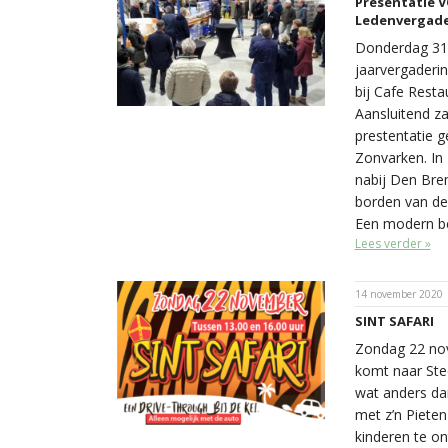
Presentatie 
Ledenvergade
Donderdag 31 
jaarvergaderi
bij Cafe Resta
Aansluitend z
prestentatie 
Zonvarken. In 
nabij Den Bre
borden van de
Een modern be
Lees verder »
14 november 2020
SINT SAFARI
Zondag 22 nov
komt naar Stee
wat anders da
met z’n Pieten
kinderen te o