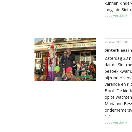
kunnen kinder
langs de Sint r
Lees verder »
25 november 2019
Sinterklaas i
Zaterdag 23 n
dat de Sint me
bezoek kwam.
bijzonder verv
varende en ri
Boot. De kind
op te wachte
Marianne Bess
ondernemersv
[…]
Lees verder »