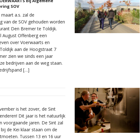
VOERWAARTS bij Algemene
ring SOV
maart a.s. zal de
ng van de SOV gehouden worden
urant Den Bremer te Toldijk.
al August Offenberg een
geven over Voerwaarts en
Toldijk aan de Hoogstraat 7
mer zien we sinds een jaar
ze bedrijven aan de weg staan.
drijfspand […]
ember is het zover, de Sint
nderen! Dit jaar is het natuurlijk
n voorgaande jaren. De Sint zal
 bij de Kei klaar staan om de
ntmoeten. Tussen 13 en 16 uur