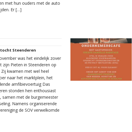
en met hun ouders met de auto
ijden. Er […]
ntocht Steenderen
ovember was het eindelijk zover
t zijn Pieten in Steenderen op
 Zij kwamen met wel heel
oer naar het marktplein, het
jdende amfibievoertuig Das
eren stonden hen enthousiast
n, samen met de burgemeester
eling. Namens organiserende
ereniging de SOV verwelkomde