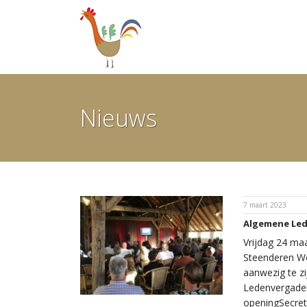
Ga
door
naar
inhoud
Nieuws
7 maart 2023
Algemene Led
Vrijdag 24 ma
Steenderen We
aanwezig te zi
Ledenvergade
openingSecreta