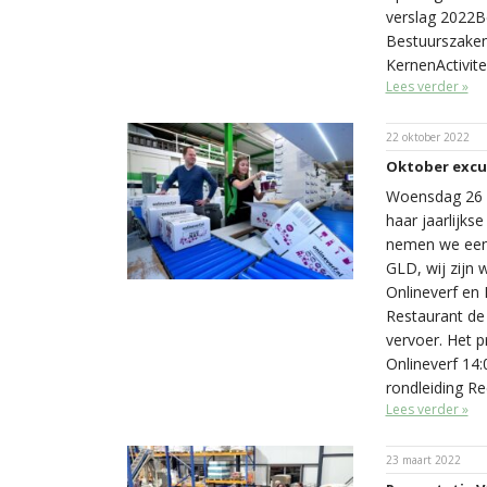
verslag 2022
Bestuurszaken
KernenActivite
Lees verder »
22 oktober 2022
Oktober excu
Woensdag 26 o
haar jaarlijkse
nemen we een 
GLD, wij zijn 
Onlineverf en 
Restaurant de
vervoer. Het p
Onlineverf 14:
rondleiding Re
Lees verder »
23 maart 2022