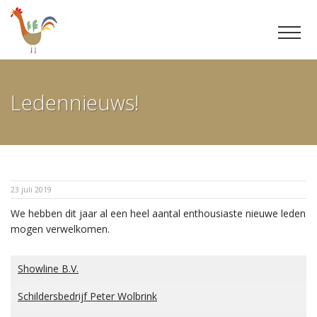
Ga
door
Ledennieuws!
naar
inhoud
23 juli 2019
We hebben dit jaar al een heel aantal enthousiaste nieuwe leden
mogen verwelkomen.
Showline B.V.
Schildersbedrijf Peter Wolbrink