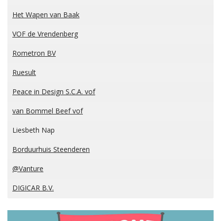
Het Wapen van Baak
VOF de Vrendenberg
Rometron BV
Ruesult
Peace in Design S.C.A. vof
van Bommel Beef vof
Liesbeth Nap
Borduurhuis Steenderen
@Vanture
DIGICAR B.V.