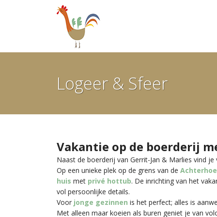
Ga
door
naar
inhoud
Logeer & Sfeer
Vakantie op de boerderij m
Naast de boerderij van Gerrit-Jan & Marlies vind j
Op een unieke plek op de grens van de
Achterho
huis
met
privé hottub
. De inrichting van het vaka
vol persoonlijke details.
Voor
jonge gezinnen
is het perfect; alles is aanwe
Met alleen maar koeien als buren geniet je van vo