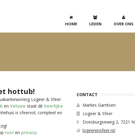
HOME
LEDEN
OVER ONS
et hottub!
CONTACT
e vakantiewoning Logeer & Sfeer.
Marlies Garritsen
ek
en
Veluwe
staat dit
heerlijke
ntiehuis is sfeervol, compleet en
Logeer & Sfeer
Doesburgseweg 2, 7221 N
zig!
logeerensfeer.nl/
lop
rust
en
privacy
.