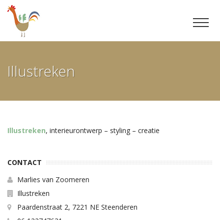
Ga
door
Illustreken
naar
inhoud
Illustreken
, interieurontwerp – styling – creatie
CONTACT
Marlies van Zoomeren
Illustreken
Paardenstraat 2, 7221 NE Steenderen