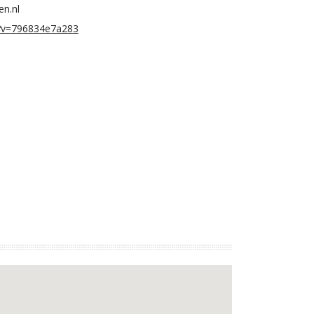
en.nl
/?v=796834e7a283