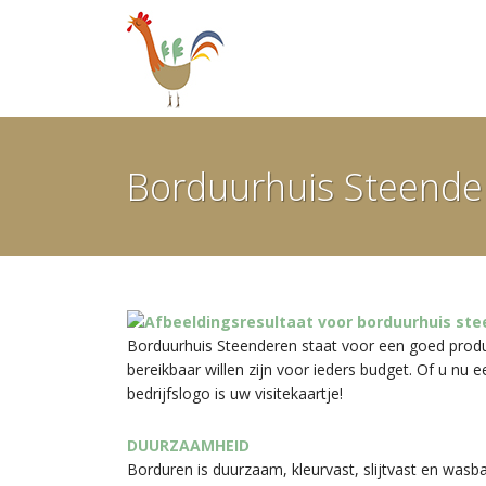
Ga
door
naar
inhoud
Borduurhuis Steende
Borduurhuis Steenderen staat voor een goed produk
bereikbaar willen zijn voor ieders budget. Of u nu e
bedrijfslogo is uw visitekaartje!
DUURZAAMHEID
Borduren is duurzaam, kleurvast, slijtvast en wasba